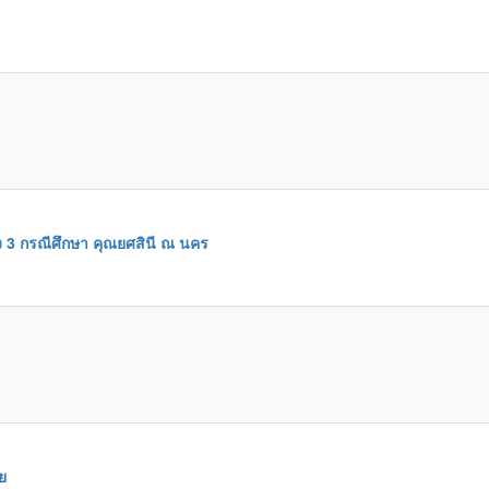
ง 3 กรณีศึกษา คุณยศสินี ณ นคร
ย