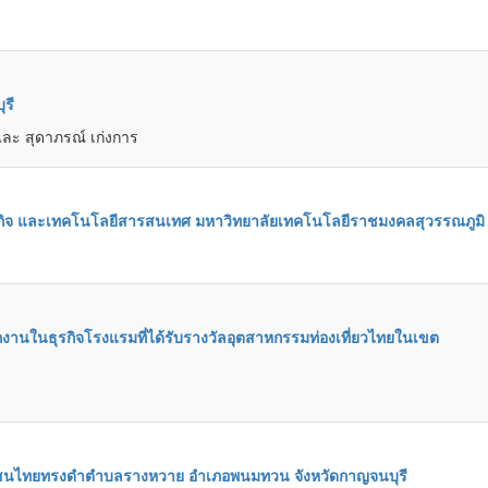
รี
 และ สุดาภรณ์ เก่งการ
ุรกิจ และเทคโนโลยีสารสนเทศ มหาวิทยาลัยเทคโนโลยีราชมงคลสุวรรณภูมิ
านในธุรกิจโรงแรมที่ได้รับรางวัลอุตสาหกรรมท่องเที่ยวไทยในเขต
งชุมชนไทยทรงดำตำบลรางหวาย อำเภอพนมทวน จังหวัดกาญจนบุรี