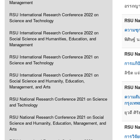
Management
อรรถญา 
RSU International Research Conference 2022 on
RSU Na
Science and Technology
ความชุ
RSU International Research Conference 2022 on
Social Science and Humanities, Education, and
พิศิษฐ์
Management
RSU Na
RSU International Research Conference 2021 on
Science and Technology
การแก้ป
ลิขิต แจ
RSU International Research Conference 2021 on
Social Science and Humanity, Education,
Management, and Arts
RSU Na
ความสัม
RSU National Research Conference 2021 on Science
กรุงเท
and Technology
ยุวดี ศ
RSU National Research Conference 2021 on Social
Science and Humanity, Education, Management, and
RSU Na
Arts
การวิจั