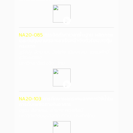
NA20-085
การจัดทำค่าเวลาพื้นฐาน ผลิตภาพ
และต้นทุนงานตอกเสาเข็มหน้าตัดตัวไอแบบตุ้ม
กระแทก
ภูริณัฐ จิตมานะ, วีรยุทธ เมืองแสน, ธรรมศักดิ์
รุจิระยรรยง
มหาวิทยาลัยรังสิต, ไทย
NA20-103
การศึกษาผลกระทบจากการใช้น้ำใน
การดับเพลิงภายในอาคาร
จรูญ สีสายชล, อํานาจ ผดุงศิลป์
มหาวิทยาลัยธุรกิจบัณฑิตย์, ประเทศไทย