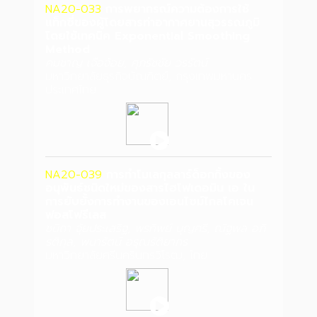
NA20-033
การพยากรณ์ความต้องการใช้
แท็กซี่ของผู้โดยสารท่าอากาศยานสุวรรณภูมิ
โดยใช้เทคนิค Exponential Smoothing
Method
คมชาญ เจือจ้อย, ศุภรัชชัย วรรัตน์
มหาวิทยาลัยธุรกิจบัณฑิตย์, กรุงเทพมหานคร
ประเทศไทย
NA20-039
การทำโมเลกุลลาร์ด็อกกิ้งของ
อนุพันธ์ชนิดใหม่ของสารไฮโฟเดอมิน เอ ใน
การยับยั้งการทำงานของเอนไซม์ไกลโคเจน
ฟอสโฟรีเลส
ชนิถา จุ้ยประเสริฐ, พรทิพย์ บุญศรี, ณัฐพล อภิ
รติกุล, พนารัตน์ อรุณรัติยากร
มหาวิทยาลัยศรีนครินทรวิโรฒ, ไทย