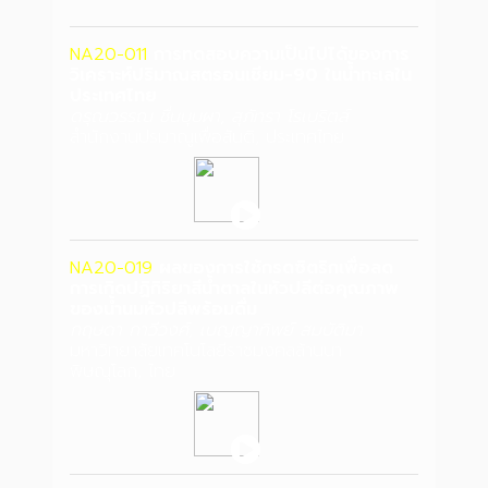
NA20-011
การทดสอบความเป็นไปได้ของการ
วิเคราะห์ปริมาณสตรอนเชียม-90 ในน้ำทะเลใน
ประเทศไทย
ดรุณวรรณ ชื่นบุบผา, สุภัทรา โรเบริตส์
สำนักงานปรมาณูเพื่อสันติ, ประเทศไทย
NA20-019
ผลของการใช้กรดซิตริกเพื่อลด
การเกิดปฏิกิริยาสีน้ำตาลในหัวปลีต่อคุณภาพ
ของน้ำนมหัวปลีพร้อมดื่ม
กฤษดา กาวีวงศ์, เบญญาทิพย์ สมบัติมา
มหาวิทยาลัยเทคโนโลยีราชมงคลล้านนา
พิษณุโลก, ไทย