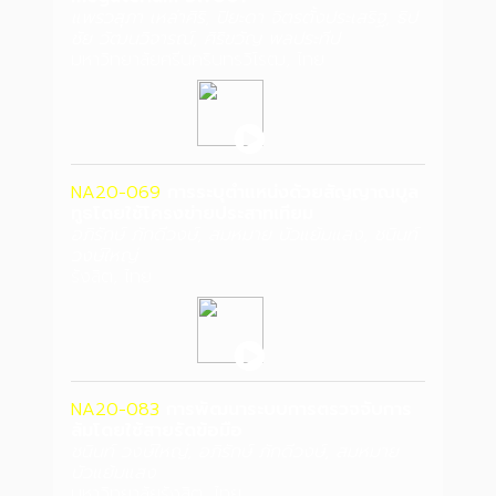
แพรวสุภา เหล่าศิริ, ปิยะดา จิตรตั้งประเสริฐ, ธิป
ชัย วัฒนวิจารณ์, ศิริขวัญ พลประทีป
มหาวิทยาลัยศรีนครินทรวิโรฒ, ไทย
NA20-069
การระบุตำแหน่งด้วยสัญญาณบูล
ทูธโดยใช้โครงข่ายประสาทเทียม
อภิรักษ์ ภักดีวงษ์, สมหมาย บัวแย้มแสง, ชนินท์
วงษ์ใหญ่
รังสิต, ไทย
NA20-083
การพัฒนาระบบการตรวจจับการ
ล้มโดยใช้สายรัดข้อมือ
ชนินท์ วงษ์ใหญ่, อภิรักษ์ ภักดีวงษ์, สมหมาย
บัวแย้มแสง
มหาวิทยาลัยรังสิต, ไทย