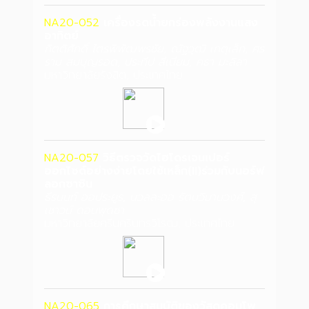
NA20-052
เครื่องรดน้ำยกร่องพลังงานแสง
อาทิตย์
กิตติศักดิ์ ไตรพิพัฒพรชัย, ณัฐวุฒิ เกตุเล็ก, ศร
ราม สมบุญรอด, ประทีป สีเนียม, คธา มะลิลา
มหาวิทยาลัยรังสิต, ประเทศไทย
NA20-057
วิธีตรวจวัดไฮโดรเจนเปอร์
ออกไซด์อย่างง่ายโดยใช้เหล็ก(II)ร่วมกับนอร์ฟ
ลอกซาซิน
ธีรนนท์ ออประยูร, นวลละออ รัตนวิมานวงศ์, สุ
เชาวน์ ดอนพุดซา
มหาวิทยาลัยศรีนครินทรวิโรฒ, ประเทศไทย
NA20-065
การศึกษาสมบัติของวัสดุคอมโพ