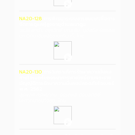
NA20-128
การพัฒนาระบบสารสนเทศเพื่อการ
จัดการดูแลผู้สูงอายุตำบลเขาตูม
วรวีร์ อาดำ, จรุงวิทย์ บุญเพิ่ม, มูอัสซัล บิลแสละ
มหาวิทยาลัยสงขลานครินทร์, ไทย
NA20-130
การวิเคราะห์การรักษาความมั่นคง
ทางไซเบอร์ของธนาคารพาณิชย์ตามพระราช
บัญญัติการรักษาความมั่นคงปลอดภัยไซเบอร์
พ.ศ. 2562
สุรพงศ์ ทรัพยาคม, อรรถพล ป้อมสถิตย์
มหาวิทยาลัยรังสิต, ไทย