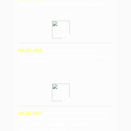
สิทที่เตรียมจากพอลิแลกติกแอซิดผสมแกลบ
กนกพร อนันต์ชื่นสุข, -
มหาวิทยาลัยรังสิต, ประเทศไทย
NA20-066
การสร้างและพัฒนาชุดการ
ทดลองการชนของวัตถุในหนึ่งมิติโดยใช้สมาร์ท
โฟนในการวัด
ชลพัชร เพชรพลอยนิล, เกริก ศักดิ์สุภาพ, พงษ์
แก้ว อุดมสมุทรหิรัญ
มหาวิทยาลัยศรีนครินทรวิโรฒ, ไทย
NA20-067
การพัฒนากระบวนการผลิตพอลิ
ไฮดรอกซิลบิวทีเรตด้วยกระบวนการหมักบน
อาหารแข็ง โดยแบคทีเรีย Bacillus
megaterium SWU01