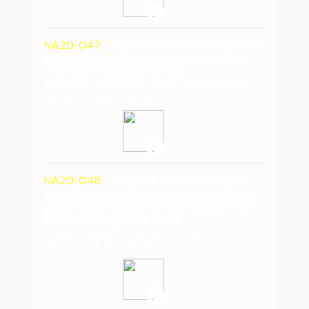
NA20-047
กำลังแรงยึดเฉือนระหว่างแบร็กเก
ตจัดฟันโลหะกับวัสดุบูรณะเซอร์โคเนียที่ผ่าน
การปรับสภาพผิวที่แตกต่างกัน
พลอยลดา วิทวัสพันธุ์, อธิคม สุรินทร์ธนาสาร
จุฬาลงกรณ์มหาวิทยาลัย, ไทย
NA20-048
ความแข็งผิวจุลภาคของเรซิน
ซีเมนต์ชนิดบ่มตัวด้วยแสงและชนิดบ่มตัวสอง
รูปแบบหลังการฉายแสงผ่านมอนอลิธิคเซอร์
โคเนียชนิดโปร่งแสงสามชนิด
สวรรยา เพชรที่วัง, ปรารมภ์ ซาลิมี
จุฬาลงกรณ์มหาวิทยาลัย, ไทย