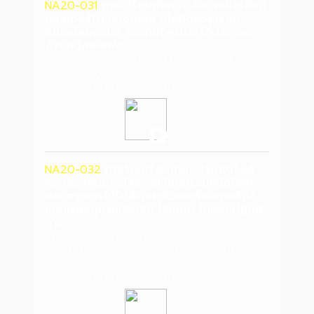
NA20-031
การเปรียบเทียบกำลังแรงยึดเฉือน
ของเซอร์โคเนียชนิดใส เมื่อยึดด้วยเรซิน
ซีเมนต์สองชนิด ร่วมกับไพรเมอร์ที่ประกอบ
ด้วยหมู่ฟอสเฟต
ศิรวิชญ์ จิตสุธีศิริ, ประเวศ เสรีเชษฐพงษ์, ชรินธร
อิสสระยางกูล
จุฬาลงกรณ์มหาวิทยาลัย, ไทย
NA20-032
การวัดเปรียบเทียบปริมาณรังสี
กระเจิงกลับจากวัสดุทางทันตกรรมชนิดโลหะ
ผสมจากการใช้รังสีรักษาด้วยเครื่องฉายรังสี
ชนิดเร่งอนุภาคเชิงเส้น (ลิแนค) ในห้องปฏิบัติ
การ
ธัญสินี คูณาภินันท์, ประเวศ เสรีเชษฐพงษ์, สุ
นันทา ศรีสุบัติ-พลอยส่องแสง, สรนีย์ เศรษฐ
ภักดี
จุฬาลงกรณ์มหาวิทยาลัย, ไทย